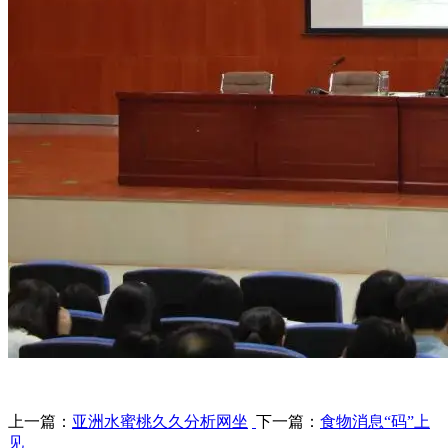
上一篇：
亚洲水蜜桃久久分析网坐
下一篇：
食物消息“码”上
见