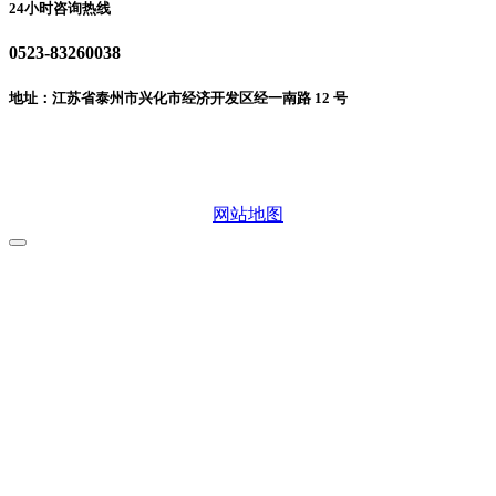
24小时咨询热线
0523-83260038
地址：江苏省泰州市兴化市经济开发区经一南路 12 号
微信二维码
网站地图