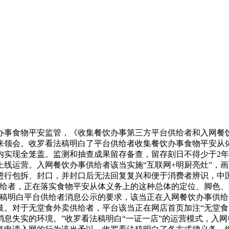
事食物平安监管，《收集餐饮办事第三方平台供给者和入网餐饮
来领会。收罗看法稿明白了平台供给者收集餐饮办事食物平安从
内实现全笼盖。监测和抽查成果留存备查，留存刻日不得少于2
线运营。入网餐饮办事供给者该当实施“互联网+明厨亮灶”，
进行包拆、封口，并封口后无法回复复兴和便于消费者辨识，中
供给者，正在落实食物平安从体义务上的这种总体的定位、脚色
法稿明白平台供给者消息公示的要求，该当正在入网餐饮办事供
。对于无堂食外卖供给者，平台该当正在网店首页加注“无堂食
息失实的环境。”收罗看法稿明白“一证一店”的运营模式，入