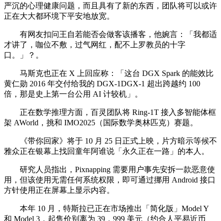
严沉的心理健康问题，而且具有了新的东西，团队将可以或许
正在大大都环境下平安地放宽。
有网友扣问王自若能否会做客该播客，他婉言：「我都适
才讲了，咖位不敷，过气网红，配不上罗教员的十字
口。」？。
马斯克也正在 X 上回应称：「这台 DGX Spark 的能效比
黄仁勋 2016 年交付给我的 DGX-1DGX-1 超出跨越约 100
倍，那是史上第一台公用 AI 计较机」。
正在数学推理方面，百灵团队将 Ring-1T 接入多智能体框
架 AWorld，挑和 IMO2025（国际数学奥林匹克）赛题。
《带你回家》将于 10 月 25 日正式上映，片方暗示等候不
雅众正在银幕上找回童年阿谁说「永久正在一路」的本人。
研究人员指出，Pixnapping 需要用户事先安拆一款恶意使
用，但该使用无需任何系统权限，即可通过挪用 Android 接口
方针使用正在屏幕上显示内容。
本年 10 月，特斯拉已正在市场推出「简化版」Model Y
和 Model 3，起售价别离为 39，999 美元（约合人平易近币