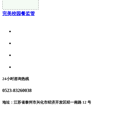
完美校园餐监管
关于我们
食品安全资讯
食品安全动态
联系我们
24小时咨询热线
0523-83260038
地址：江苏省泰州市兴化市经济开发区经一南路 12 号
微信二维码