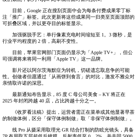
目前，Google 正在搜刮页面中会为每条付费成果零丁标
注「推广」标签。此次更新将这些成果同一归类至页面顶部的
可折叠区域，并以更夺目的标签显示。
加强驱脱手艺：单行像素充电时间缩短至 1。3 微秒，是
行业平均程度的 2 倍，高刷不变性。
目前，苹果官网部门页面仍显示为「Apple TV+」，但公
司强调将来将同一利用「Apple TV」这一品牌。
影片还以阿尔茨海默症为转机，切磋遗忘取息争的可能
性。创做者但愿通过「从画饼到食言」的对比，激发不雅众对
亲情取许诺的深思。
最新通知布告显示，85 度 C 母公司美食 – KY 将正在
2025 年封闭跨越 40 店，占比跨越十分之一。
《收罗看法稿》提出，运营者需正在菜单或其他显著早茶
的制做体例，区分「保守体例制做」取「非保守体例制做」。
线 Pro 从摄采用取理光 GR 结合打制的防眩光镜头，具备
7P 布局取五层超低反镀膜，反射率低至 0。2%，并共同 5000