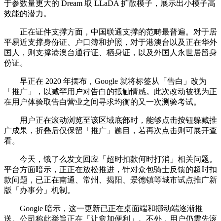
于参数量更大的 Dream 取 LLaDA 扩散模子，展示出小模子高
效能的潜力。
正在证件支撑方面，中国联通支撑的范畴最普遍。对于居
平易近支撑身份证、户口簿和护照，对于港澳台以及正在华外
国人，则支撑港澳台通行证、栖身证，以及外国人永世居留身
份证。
早正在 2020 年摆布，Google 就将标签从「告白」改为
「推广」，以减罕用户对告白的抵触情感。此次改动被视为正
在用户体验取告白营业之间寻求均衡的又一次测验考试。
用户正在滚动浏览至该区域底部时，能够点击按钮躲藏推
广成果，折叠后仅保留「推广」题目，若再次点击则可展开查
看。
今天，饿了么发文回应「超时扣款何时打消」相关问题。
平台方面暗示，正正在放松推进，针对众包骑士反馈的超时扣
款问题，已正在南通、常州、揭阳、景德镇等城市试点推广新
版「办事分」机制。
Google 暗示，这一更新已正在桌面端和挪动端逐渐推
送。公司称此举旨正在「让愈加便利」。不外，用户仍需先滚