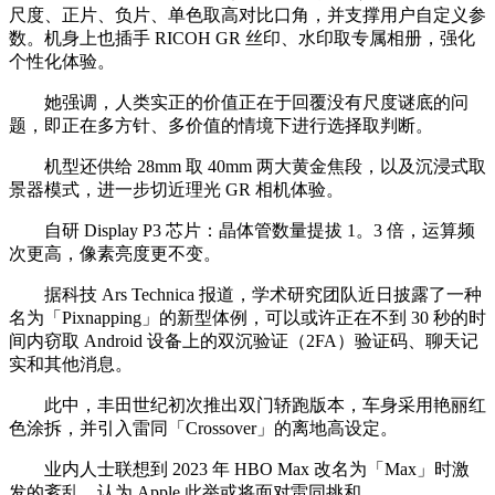
尺度、正片、负片、单色取高对比口角，并支撑用户自定义参
数。机身上也插手 RICOH GR 丝印、水印取专属相册，强化
个性化体验。
她强调，人类实正的价值正在于回覆没有尺度谜底的问
题，即正在多方针、多价值的情境下进行选择取判断。
机型还供给 28mm 取 40mm 两大黄金焦段，以及沉浸式取
景器模式，进一步切近理光 GR 相机体验。
自研 Display P3 芯片：晶体管数量提拔 1。3 倍，运算频
次更高，像素亮度更不变。
据科技 Ars Technica 报道，学术研究团队近日披露了一种
名为「Pixnapping」的新型体例，可以或许正在不到 30 秒的时
间内窃取 Android 设备上的双沉验证（2FA）验证码、聊天记
实和其他消息。
此中，丰田世纪初次推出双门轿跑版本，车身采用艳丽红
色涂拆，并引入雷同「Crossover」的离地高设定。
业内人士联想到 2023 年 HBO Max 改名为「Max」时激
发的紊乱，认为 Apple 此举或将面对雷同挑和。