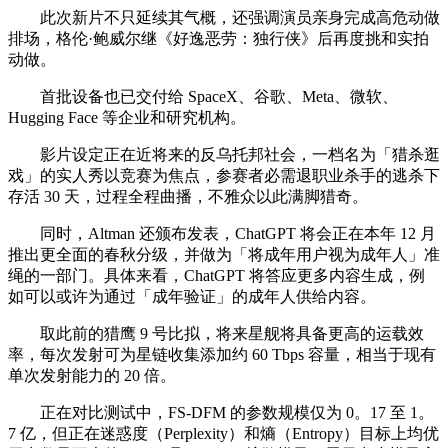
此次新片不只延续其气概，还强调演员亲身完成高危动做
排场，格伦·鲍威尔继《好逸恶劳：独行侠》后再度挑和实拍
动做。
首批设备也已交付给 SpaceX、谷歌、Meta、微软、
Hugging Face 等企业和研究机构。
影片设定正在近将来的反乌托邦社会，一档名为「猎杀逛
戏」的实人秀以竞赛为焦点，参赛者必需退职业杀手的逃杀下
存活 30 天，过程全程曲播，不雅众以此满脚猎奇。
同时，Altman 还颁布发表，ChatGPT 将会正在本年 12 月
推出更全面的春秋分级，并做为「将成年用户视为成年人」准
绳的一部门。具体来看，ChatGPT 将答应更多内容生成，例
如可以或许为通过「成年验证」的成年人供给内容。
取此前的猎鹰 9 号比拟，将来星舰将具备更高的运载效
率，每次发射可为星链收集添加约 60 Tbps 容量，相当于现有
单次发射能力的 20 倍。
正在对比测试中，FS-DFM 的参数规模仅为 0。17 至 1。
7 亿，但正在迷惑度（Perplexity）和熵（Entropy）目标上均优