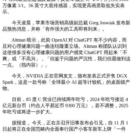
万像素 1/1。56 英寸大底传感器，实现更高画质取低失实表
示。
今天凌晨，苹果市场营销高级副总裁 Greg Joswiak 发布新
品预热消息，并称「有件强大的工具即将到来」。
Altman 暗示，此前 OpenAI 对 ChatGPT 有不少内容，而
且对心理健康问题一曲连结隆重立场。Altman 称团队认识到
这使很多没有心理健康问题的用户感觉 ChatGPT 用起来「不
爽」或「不高兴」，「但鉴于问题的严沉性，我们但愿做到这
一点。（指内容）」。
今天，NVIDIA 正在官网发文，颁布发表正式开售 DGX
Spark，这是一款号称「全球最小 AI 超等计较机」的桌面级产
物。
目前，85 度 C 营业已持续两年吃亏，2024 年吃亏接近 4
亿元新台币（约合人平易近币 9300 万元），若不调整，2025
年吃亏或将进一步扩大。
据报道， 今天，正在京召开旧事发布会引见，自 11 月 1
日起将正在全国范畴内全面奉行国产小客车新车上牌「一件