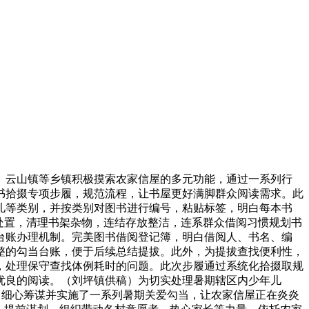
云山镇等乡镇积极摸索农家信屋的多元功能，通过一系列行
书拾掇专项步履，规范流程，让书屋更好满脚群众阅读需求。此
儿等类别，并按类别对图书进行编号，粘贴标签，明白每本书
处置，清理书架杂物，连结存放整洁，连系群众借阅习惯规划书
台账办理机制。完美图书借阅登记簿，明白借阅人、书名、编
整的勾当台账，便于后续总结提拔。此外，为提拔查找便利性，
，处理保守查找体例耗时的问题。此次步履通过系统化拾掇取规
优良的阅读。（刘坪镇供稿）为切实处理暑期辖区内少年儿
量，细心筹谋并实施了一系列暑期关爱勾当，让农家信屋正在炎炎