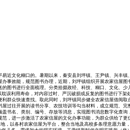
易近文化糊口的。暑期以来，秦安县刘坪镇、王尹镇、兴丰镇、
屋办事效能，规范图书办理，近期，刘坪镇组织开展农家信屋图
送的图书进行全面梳理。分类拾掇政经、科技、糊口、文化、少
补以耽误利用寿命，对内容过时、严沉破损或反复的图书进行下架
便利群众快速查找。取此同时，刘坪镇同步健全农家信屋借阅取
书屋过往开展的读书分享、农技培训等勾当材料，成立规范、完
涵盖书名、类别、编号、存放等消息，实现图书消息数字化查询
规范，进一步激活了农家信屋的文化办事功能，为群众供给了更
实践阵地，以各村农家信屋为平台，整合当地及高校多条理意愿力