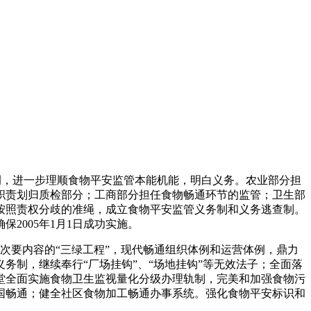
，进一步理顺食物平安监管本能机能，明白义务。农业部分担
职责划归质检部分；工商部分担任食物畅通环节的监管；卫生部
按照责权分歧的准绳，成立食物平安监管义务制和义务逃查制。
2005年1月1日成功实施。
次要内容的“三绿工程”，现代畅通组织体例和运营体例，鼎力
制，继续奉行“厂场挂钩”、“场地挂钩”等无效法子；全面落
堂全面实施食物卫生监视量化分级办理轨制，完美和加强食物污
国畅通；健全社区食物加工畅通办事系统。强化食物平安标识和