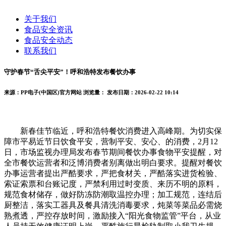
关于我们
食品安全资讯
食品安全动态
联系我们
守护春节“舌尖平安”！呼和浩特发布餐饮办事
来源：PP电子(中国区)官方网站
浏览量：
发布日期：2026-02-22 10:14
新春佳节临近，呼和浩特餐饮消费进入高峰期。为切实保
障市平易近节日饮食平安，营制平安、安心、的消费，2月12
日，市场监视办理局发布春节期间餐饮办事食物平安提醒，对
全市餐饮运营者和泛博消费者别离做出明白要求。提醒对餐饮
办事运营者提出严酷要求，严把食材关，严酷落实进货检验、
索证索票和台账记度，严禁利用过时变质、来历不明的原料，
规范食材储存，做好防冻防潮取温控办理；加工规范，连结后
厨整洁，落实工器具及餐具清洗消毒要求，炖菜等菜品必需烧
熟煮透，严控存放时间，激励接入“阳光食物监管”平台，从业