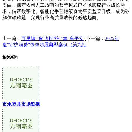
表白，保守依赖人工放哨的监管模式已难以顺应行业成长需
求，借帮数字化、智能化手艺鞭策食物平安监管升级，成为破
解信赖难题、实现行业高质量成长的必然趋向。
上一篇：
百里镇 “食”刻守护 “童”享平安
下一篇：
2025年
度“守护消费”铁拳步履典型案例（第九批
相关新闻
市永登县市场监视