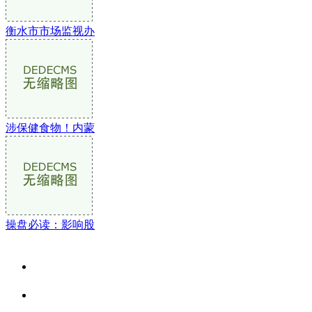
衡水市市场监视办
涉保健食物！内蒙
操盘必读：影响股
关于我们
食品安全资讯