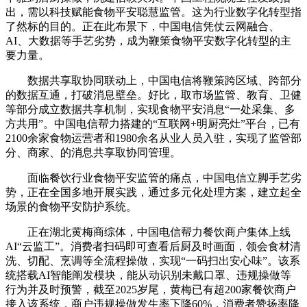
出，需以科技赋能食物平安聪慧监管。这为行业数字化转型指
了然标的目的。正在此布景下，中国电信凭仗云网融合、
AI、大数据等手艺劣势，成为鞭策食物平安数字化转型的主
要力量。
数据共享取协同联动上，中国电信将鞭策跨区域、跨部分
的数据互通，打破消息壁垒。好比，取市场监管、教育、卫健
等部分成立数据共享机制，实现食物平安消息“一处采集、多
方共用”。中国电信帮力搭建的“互联网+明厨亮灶”平台，已有
2100余家食物运营者和1980余名从业人员入驻，实现了监管部
分、商家、的消息共享取协同管理。
面临餐饮行业食物平安监管的痛点，中国电信立脚手艺劣
势，正在全国多地开展实践，通过多元化处理方案，建立起全
场景的食物平安防护系统。
正在湖北黄梅商综体，中国电信帮力餐饮商户集体上线
AI“云监工”。消费者扫码即可查看后厨及时画面，领会食材清
洗、切配、烹调等全流程操做，实现“一码扫出安心味”。该系
统搭载AI智能阐发模块，能从动识别未戴口罩、违规操做等
行为并及时预警，截至2025岁尾，黄梅已有超200家餐饮商户
接入该系统，商户违规操做发生率下降60%，消费者赞扬率降