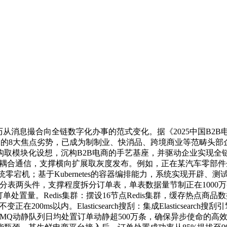
息撮合向全链数字化办事的范式变化。据《2025中国B2B电商
码架构的8大焦点劣势，已成为制制业、快消品、跨境商业等范畴头
构取模块化设想，沉构B2B电商的手艺基座，并驱动企业实现全
PI实现松耦合通信，支撑横向扩展取灰度发布。例如，正在某汽车
零宕机；基于Kubernetes的容器编排能力，系统实现开辟、测试、
phere分库分表两头件，支撑程度拆分订单表，单表数据量节制正在1
单处置量。Redis集群：摆设16节点Redis集群，缓存热点商
00ms以内。Elasticsearch搜刮：集成Elasticse
bitMQ动静队列日均处置订单动静超500万条，确保异步使命