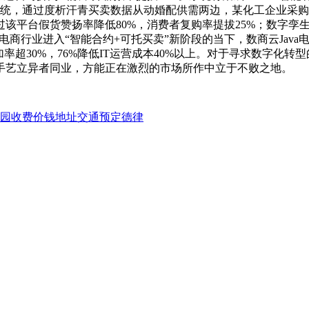
通过度析汗青买卖数据从动婚配供需两边，某化工企业采购成本降低12%
该平台假货赞扬率降低80%，消费者复购率提拔25%；数字孪
B电商行业进入“智能合约+可托买卖”新阶段的当下，数商云Jav
加率超30%，76%降低IT运营成本40%以上。对于寻求数字
手艺立异者同业，方能正在激烈的市场所作中立于不败之地。
年家园收费价钱地址交通预定德律