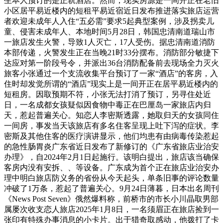
生本人预订的是正轨酒店。然而，现实房源是一间开正在老旧
小区居平易近楼内的短租平易近宿近日发布推进落实旅店运营
者欢迎未成年人入住“五必需”要求5起典型案例，涉及拐卖儿
童、侵害未成年人、本地时间5月28日，韩国忠清南道瑞山市
一旅店发生火警，导致1人灭亡，17人受伤。据忠清南道消防
本部传递，火警发生正在当晚21时33分摆布。消防部分敏捷下
达应对第一阶段号令，并派出36台消防配备前去现场全力灭火
旅客小张通过一个支流收集平台预订了一家“酒店”的客房，入
住时却发觉所谓的“酒店”现实上是一间开正在居平易近楼内的
短租房。因取预期不符，小张无法打消了预订，另寻住处近
日，一名成都女孩疑似因食物中毒正在巴厘岛一家旅店内归
天，惹起普遍关心。知恋人李密斯透露，她取归天的女孩同住
一间房，事发当天该旅店有多名住客呈现上吐下泻的症状。李
密斯及其他住客的医疗演讲显示，他们均患有由病毒传染惹起
的急性肠胃炎广东省近日发布了新修订的《广东省旅店业治安
办理》，自2024年2月1日起施行。该明白提出，旅店该当确保
客房内没有安拆、、等设备。广东成为首个正在旅店业治安办
理中明白旅店防义务的省份从今天起头，单条旧事的评论数量
冲破了1万条，惹起了普遍关心。9月24日薄暮，日本出名周刊
《News Post Seven》俄然爆料称，前桥市的市长小川晶取男部
属屡次收支恋人旅店2025年1月8日，一名须眉正在旅店捡到一
张印有特殊办事消息的小卡片。出于猎奇取感动，他拨打了卡