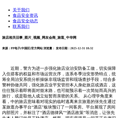
关于我们
食品安全资讯
食品安全动态
联系我们
旅店相关旧事_图片_视频_网友会商_旅逛_中华网
来源：PP电子(中国区)官方网站
浏览量：
发布日期：2025-12-31 18:32
近期，警方为进一步强化旅店业治安防备工做，切实保障
入住搭客的权益和市场运营次序，连系冬季治安形势特点，统
筹全局治安系统分析操纵非现场监管和现场查抄手段，结合多
警种协做共同，强化旅店业平安管控本人身处旅店或酒店，这
往往预示着即将面对烦末路，也可能预示着一次简短而高兴的
旅行，或是取他人成立短暂而亲密的关系。 从心理学角度来
看，中的旅店意味着对现实的临时逃离来京旅逛的张先生通过
某旅逛办事平台“酒店”板块预订了一间客房。平台展现了房间
内部照片，并标注了“酒店德律风”“酒店政策”等消息，让张先