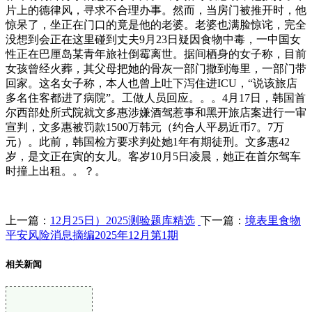
片上的德律风，寻求不合理办事。然而，当房门被推开时，他
惊呆了，坐正在门口的竟是他的老婆。老婆也满脸惊诧，完全
没想到会正在这里碰到丈夫9月23日疑因食物中毒，一中国女
性正在巴厘岛某青年旅社倒霉离世。据间栖身的女子称，目前
女孩曾经火葬，其父母把她的骨灰一部门撒到海里，一部门带
回家。这名女子称，本人也曾上吐下泻住进ICU，“说该旅店
多名住客都进了病院”。工做人员回应。。。4月17日，韩国首
尔西部处所式院就文多惠涉嫌酒驾惹事和黑开旅店案进行一审
宣判，文多惠被罚款1500万韩元（约合人平易近币7。7万
元）。此前，韩国检方要求判处她1年有期徒刑。文多惠42
岁，是文正在寅的女儿。客岁10月5日凌晨，她正在首尔驾车
时撞上出租。。？。
上一篇：
12月25日）2025测验题库精选
下一篇：
境表里食物
平安风险消息摘编2025年12月第1期
相关新闻