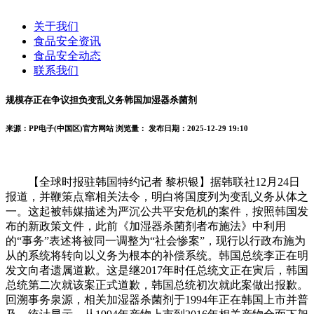
关于我们
食品安全资讯
食品安全动态
联系我们
规模存正在争议担负变乱义务韩国加湿器杀菌剂
来源：PP电子(中国区)官方网站
浏览量：
发布日期：2025-12-29 19:10
【全球时报驻韩国特约记者 黎枳银】据韩联社12月24日
报道，并鞭策点窜相关法令，明白将国度列为变乱义务从体之
一。这起被韩媒描述为严沉公共平安危机的案件，按照韩国发
布的新政策文件，此前《加湿器杀菌剂者布施法》中利用
的“事务”表述将被同一调整为“社会惨案”，现行以行政布施为
从的系统将转向以义务为根本的补偿系统。韩国总统李正在明
发文向者遗属道歉。这是继2017年时任总统文正在寅后，韩国
总统第二次就该案正式道歉，韩国总统初次就此案做出报歉。
回溯事务泉源，相关加湿器杀菌剂于1994年正在韩国上市并普