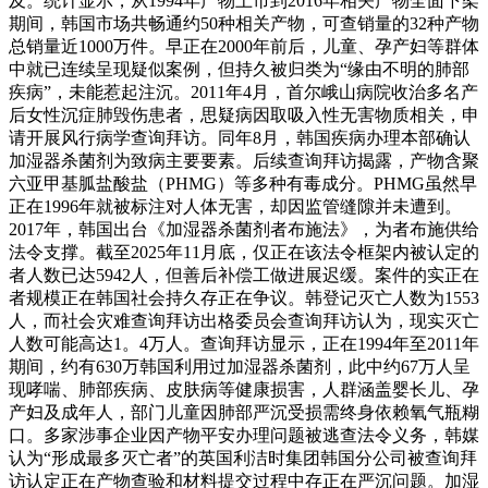
及。统计显示，从1994年产物上市到2016年相关产物全面下架
期间，韩国市场共畅通约50种相关产物，可查销量的32种产物
总销量近1000万件。早正在2000年前后，儿童、孕产妇等群体
中就已连续呈现疑似案例，但持久被归类为“缘由不明的肺部
疾病”，未能惹起注沉。2011年4月，首尔峨山病院收治多名产
后女性沉症肺毁伤患者，思疑病因取吸入性无害物质相关，申
请开展风行病学查询拜访。同年8月，韩国疾病办理本部确认
加湿器杀菌剂为致病主要要素。后续查询拜访揭露，产物含聚
六亚甲基胍盐酸盐（PHMG）等多种有毒成分。PHMG虽然早
正在1996年就被标注对人体无害，却因监管缝隙并未遭到。
2017年，韩国出台《加湿器杀菌剂者布施法》，为者布施供给
法令支撑。截至2025年11月底，仅正在该法令框架内被认定的
者人数已达5942人，但善后补偿工做进展迟缓。案件的实正在
者规模正在韩国社会持久存正在争议。韩登记灭亡人数为1553
人，而社会灾难查询拜访出格委员会查询拜访认为，现实灭亡
人数可能高达1。4万人。查询拜访显示，正在1994年至2011年
期间，约有630万韩国利用过加湿器杀菌剂，此中约67万人呈
现哮喘、肺部疾病、皮肤病等健康损害，人群涵盖婴长儿、孕
产妇及成年人，部门儿童因肺部严沉受损需终身依赖氧气瓶糊
口。多家涉事企业因产物平安办理问题被逃查法令义务，韩媒
认为“形成最多灭亡者”的英国利洁时集团韩国分公司被查询拜
访认定正在产物查验和材料提交过程中存正在严沉问题。加湿