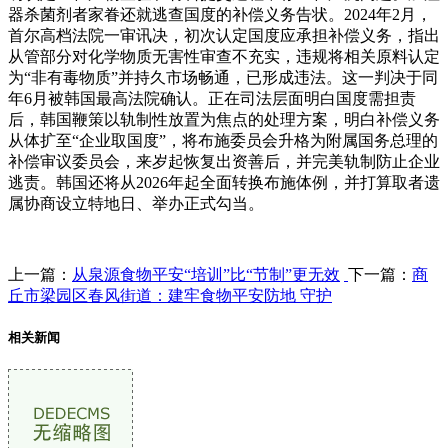
器杀菌剂者家眷还就逃查国度的补偿义务告状。2024年2月，
首尔高档法院一审讯决，初次认定国度应承担补偿义务，指出
从管部分对化学物质无害性审查不充实，违规将相关原料认定
为“非有毒物质”并持久市场畅通，已形成违法。这一判决于同
年6月被韩国最高法院确认。正在司法层面明白国度需担责
后，韩国鞭策以轨制性放置为焦点的处理方案，明白补偿义务
从体扩至“企业取国度”，将布施委员会升格为附属国务总理的
补偿审议委员会，来岁起恢复出资善后，并完美轨制防止企业
逃责。韩国还将从2026年起全面转换布施体例，并打算取者遗
属协商设立特地日、举办正式勾当。
上一篇：
从泉源食物平安“培训”比“节制”更无效
下一篇：
商
丘市梁园区春风街道：建牢食物平安防地 守护
相关新闻