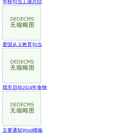
学校勾当工做总结
爱国从义教育勾当
我市启动2024年食物
主要通知Word模板