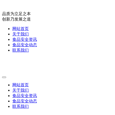
品质为立足之本
创新乃发展之道
网站首页
关于我们
食品安全资讯
食品安全动态
联系我们
网站首页
关于我们
食品安全资讯
食品安全动态
联系我们