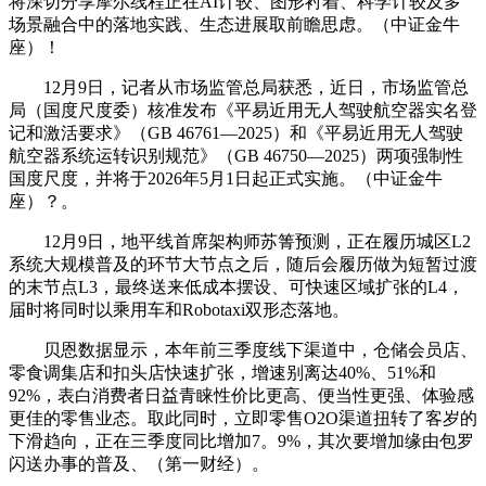
将深切分享摩尔线程正在AI计较、图形衬着、科学计较及多
场景融合中的落地实践、生态进展取前瞻思虑。（中证金牛
座）！
12月9日，记者从市场监管总局获悉，近日，市场监管总
局（国度尺度委）核准发布《平易近用无人驾驶航空器实名登
记和激活要求》（GB 46761—2025）和《平易近用无人驾驶
航空器系统运转识别规范》（GB 46750—2025）两项强制性
国度尺度，并将于2026年5月1日起正式实施。（中证金牛
座）？。
12月9日，地平线首席架构师苏箐预测，正在履历城区L2
系统大规模普及的环节大节点之后，随后会履历做为短暂过渡
的末节点L3，最终送来低成本摆设、可快速区域扩张的L4，
届时将同时以乘用车和Robotaxi双形态落地。
贝恩数据显示，本年前三季度线下渠道中，仓储会员店、
零食调集店和扣头店快速扩张，增速别离达40%、51%和
92%，表白消费者日益青睐性价比更高、便当性更强、体验感
更佳的零售业态。取此同时，立即零售O2O渠道扭转了客岁的
下滑趋向，正在三季度同比增加7。9%，其次要增加缘由包罗
闪送办事的普及、（第一财经）。