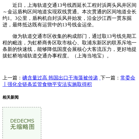
近日，上海轨道交通13号线西延长工程封浜两头风井区间
～金运盾构区间地道实现双线贯通。本次贯通的区间地道全长
约1。3公里，盾构机自封浜风井始发，沿金沙江西一贯东掘
进，最终抵达既有运营中的13号线金运坐。
做为轨道交通市区收集的构成部门，通过取13号线先期工
程的毗连，为虹桥商务区取市核心、取浦东新区的联系斥地一
条新的快速线，能够降低国度会展核心大客流压力，更好地提
拔虹桥地域轨道交通办事程度。（上海当地宝）。
上一篇：
碘含量过高 韩国出口干海藻被传递
下一篇：
常委会
丨强化全链条监管食物平安法实施取得积
相关新闻