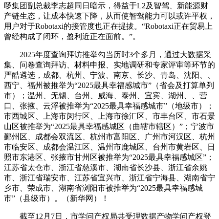
啰集团副总裁李志超同日暗示，得益于L2及智驾、新能源财
产链生态，让成本快速下降，从而使智驾能力可以或许平权，
用户对于Robotaxi的接管度也正在提拔。“Robotaxi正在贸易上
曾经构成了闭环，盈利近正在面前。”。
2025年度查询拜访推举勾当历时3个多月，通过大数据采
集、问卷查询拜访、材料申报、实地调研和专家评审等环节的
严酷遴选，成都、杭州、宁波、南京、长沙、青岛、沈阳、、
西宁、福州被推举为“2025最具幸福感城市”（省会及打算单列
市）；温州、无锡、台州、威海、泰州、宜宾、湖州、、营
口、张掖、云浮被推举为“2025最具幸福感城市”（地级市）；
市西城区、上海市闵行区、上海市徐汇区、市丰台区、市石景
山区被推举为“2025最具幸福感城区（曲辖市辖区）”；宁波市
鄞州区、成都会双流区、杭州市富阳区、广州市河汉区、杭州
市临安区、成都会温江区、温州市鹿城区、台州市黄岩区、日
照市东港区、张掖市甘州区被推举为“2025最具幸福感城区”；
江苏省太仓市、浙江省慈溪市、湖南省长沙县、浙江省余姚
市、浙江省瑞安市、江苏省宜兴市、浙江省宁海县、湖南省宁
乡市、荣成市、湖南省浏阳市被推举为“2025最具幸福感城
市”（县级市）。（新华网）！
截至12月7日，市学问产权局共受理数据产物学问产权登