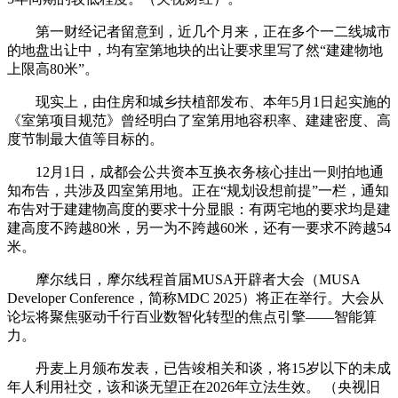
第一财经记者留意到，近几个月来，正在多个一二线城市
的地盘出让中，均有室第地块的出让要求里写了然“建建物地
上限高80米”。
现实上，由住房和城乡扶植部发布、本年5月1日起实施的
《室第项目规范》曾经明白了室第用地容积率、建建密度、高
度节制最大值等目标的。
12月1日，成都会公共资本互换衣务核心挂出一则拍地通
知布告，共涉及四室第用地。正在“规划设想前提”一栏，通知
布告对于建建物高度的要求十分显眼：有两宅地的要求均是建
建高度不跨越80米，另一为不跨越60米，还有一要求不跨越54
米。
摩尔线日，摩尔线程首届MUSA开辟者大会（MUSA
Developer Conference，简称MDC 2025）将正在举行。大会从
论坛将聚焦驱动千行百业数智化转型的焦点引擎——智能算
力。
丹麦上月颁布发表，已告竣相关和谈，将15岁以下的未成
年人利用社交，该和谈无望正在2026年立法生效。 （央视旧