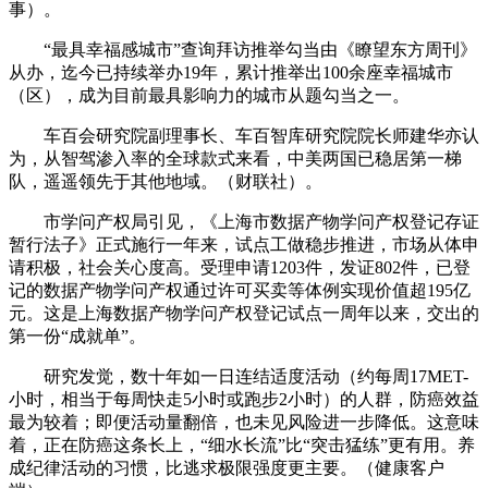
事）。
“最具幸福感城市”查询拜访推举勾当由《瞭望东方周刊》
从办，迄今已持续举办19年，累计推举出100余座幸福城市
（区），成为目前最具影响力的城市从题勾当之一。
车百会研究院副理事长、车百智库研究院院长师建华亦认
为，从智驾渗入率的全球款式来看，中美两国已稳居第一梯
队，遥遥领先于其他地域。（财联社）。
市学问产权局引见，《上海市数据产物学问产权登记存证
暂行法子》正式施行一年来，试点工做稳步推进，市场从体申
请积极，社会关心度高。受理申请1203件，发证802件，已登
记的数据产物学问产权通过许可买卖等体例实现价值超195亿
元。这是上海数据产物学问产权登记试点一周年以来，交出的
第一份“成就单”。
研究发觉，数十年如一日连结适度活动（约每周17MET-
小时，相当于每周快走5小时或跑步2小时）的人群，防癌效益
最为较着；即便活动量翻倍，也未见风险进一步降低。这意味
着，正在防癌这条长上，“细水长流”比“突击猛练”更有用。养
成纪律活动的习惯，比逃求极限强度更主要。（健康客户