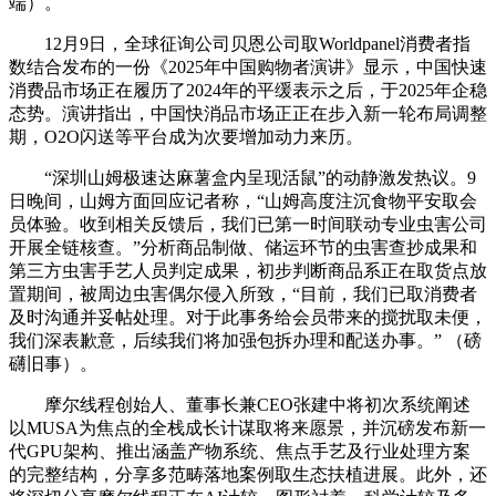
端）。
12月9日，全球征询公司贝恩公司取Worldpanel消费者指
数结合发布的一份《2025年中国购物者演讲》显示，中国快速
消费品市场正在履历了2024年的平缓表示之后，于2025年企稳
态势。演讲指出，中国快消品市场正正在步入新一轮布局调整
期，O2O闪送等平台成为次要增加动力来历。
“深圳山姆极速达麻薯盒内呈现活鼠”的动静激发热议。9
日晚间，山姆方面回应记者称，“山姆高度注沉食物平安取会
员体验。收到相关反馈后，我们已第一时间联动专业虫害公司
开展全链核查。”分析商品制做、储运环节的虫害查抄成果和
第三方虫害手艺人员判定成果，初步判断商品系正在取货点放
置期间，被周边虫害偶尔侵入所致，“目前，我们已取消费者
及时沟通并妥帖处理。对于此事务给会员带来的搅扰取未便，
我们深表歉意，后续我们将加强包拆办理和配送办事。” （磅
礴旧事）。
摩尔线程创始人、董事长兼CEO张建中将初次系统阐述
以MUSA为焦点的全栈成长计谋取将来愿景，并沉磅发布新一
代GPU架构、推出涵盖产物系统、焦点手艺及行业处理方案
的完整结构，分享多范畴落地案例取生态扶植进展。此外，还