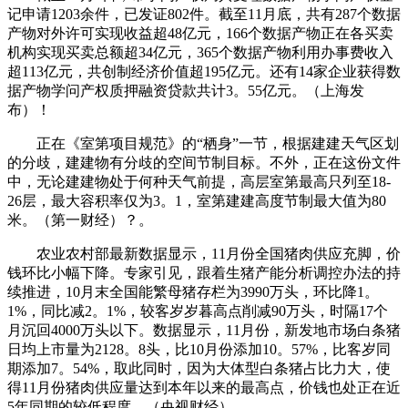
记申请1203余件，已发证802件。截至11月底，共有287个数据
产物对外许可实现收益超48亿元，166个数据产物正在各买卖
机构实现买卖总额超34亿元，365个数据产物利用办事费收入
超113亿元，共创制经济价值超195亿元。还有14家企业获得数
据产物学问产权质押融资贷款共计3。55亿元。（上海发
布）！
正在《室第项目规范》的“栖身”一节，根据建建天气区划
的分歧，建建物有分歧的空间节制目标。不外，正在这份文件
中，无论建建物处于何种天气前提，高层室第最高只列至18-
26层，最大容积率仅为3。1，室第建建高度节制最大值为80
米。（第一财经）？。
农业农村部最新数据显示，11月份全国猪肉供应充脚，价
钱环比小幅下降。专家引见，跟着生猪产能分析调控办法的持
续推进，10月末全国能繁母猪存栏为3990万头，环比降1。
1%，同比减2。1%，较客岁岁暮高点削减90万头，时隔17个
月沉回4000万头以下。数据显示，11月份，新发地市场白条猪
日均上市量为2128。8头，比10月份添加10。57%，比客岁同
期添加7。54%，取此同时，因为大体型白条猪占比力大，使
得11月份猪肉供应量达到本年以来的最高点，价钱也处正在近
5年同期的较低程度。（央视财经）。