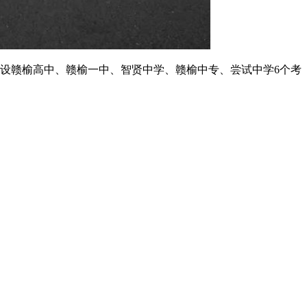
区共设赣榆高中、赣榆一中、智贤中学、赣榆中专、尝试中学6个考