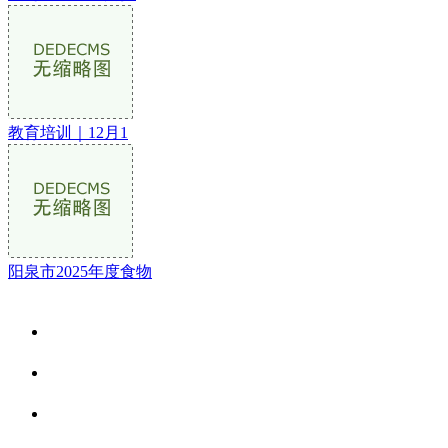
教育培训｜12月1
阳泉市2025年度食物
关于我们
食品安全资讯
食品安全动态