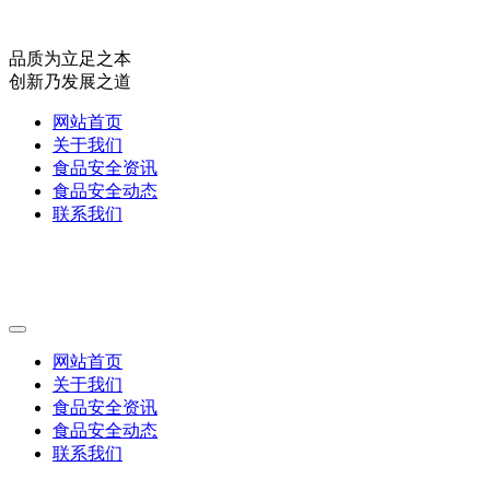
品质为立足之本
创新乃发展之道
网站首页
关于我们
食品安全资讯
食品安全动态
联系我们
网站首页
关于我们
食品安全资讯
食品安全动态
联系我们