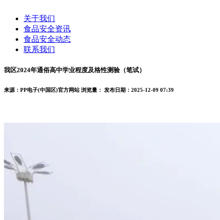
关于我们
食品安全资讯
食品安全动态
联系我们
我区2024年通俗高中学业程度及格性测验（笔试）
来源：PP电子(中国区)官方网站
浏览量：
发布日期：2025-12-09 07:39