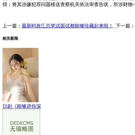
得；将其涉嫌犯罪问题移送查察机关依法审查告状，所涉财物
上一篇：
最新时政汇总笔试面试都能够珍藏起来啦！
下一篇：
相关新闻
日剧《能够进你深