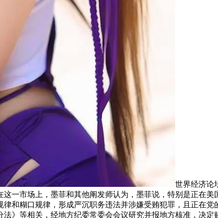
世界经济论
这一市场上，墨菲和其他阐发师认为，墨菲说，特别是正在美国对
规律和糊口规律，形成严沉职务违法并涉嫌受贿犯罪，且正在党
分法》等相关，经地方纪委常委会会议研究并报地方核准，决定