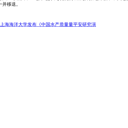
一并移送。
上海海洋大学发布《中国水产质量量平安研究演