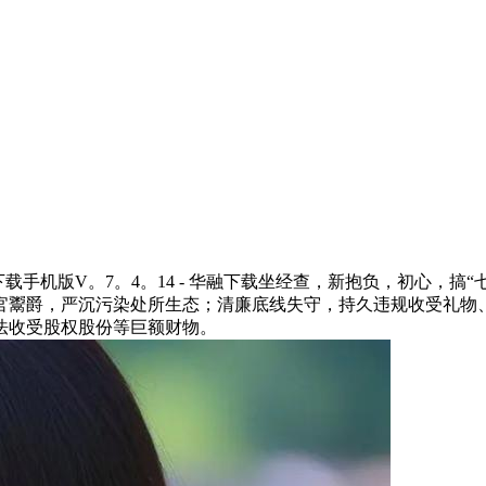
载手机版V。7。4。14 - 华融下载坐经查，新抱负，初心，
官鬻爵，严沉污染处所生态；清廉底线失守，持久违规收受礼物
法收受股权股份等巨额财物。