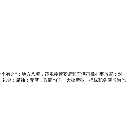
搞“七个有之”；地方八项，违规接管宴请和车辆司机办事放置；对
、礼金；腐蚀；无度，政商勾连，大搞新型，操纵职务便当为他