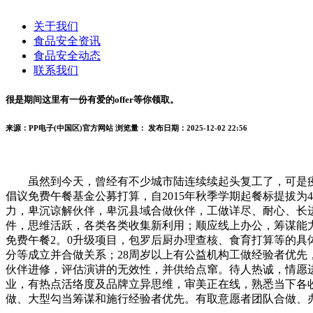
关于我们
食品安全资讯
食品安全动态
联系我们
很是期间这里有一份有爱的offer等你领取。
来源：PP电子(中国区)官方网站
浏览量：
发布日期：2025-12-02 22:56
虽然到今天，曾经有不少城市陆连续续起头复工了，可是疫情还
倡议免费午餐基金公募打算，自2015年秋季学期起餐标提拔
力，卑沉谅解伙伴，卑沉县域合做伙伴，工做详尽、耐心、长
件，思维活跃，各类各类收集新利用；顺应线上办公，筹谋能
免费午餐2。0升级项目，包罗后厨办理查核、食育打算等的
分等成立并合做关系；28周岁以上有公益机构工做经验者优先
伙伴进修，评估演讲的无效性，并供给点窜。待人热诚，情愿
业，有热点活络度及品牌立异思维，审美正在线，熟悉当下各
做、大型勾当筹谋和施行经验者优先。有取意愿者团队合做、