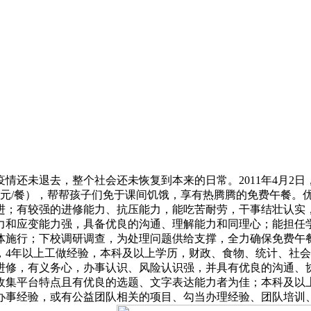
未退去，整个社会还未恢复到本来的日常。2011年4月2日，
为4元/餐），帮帮孩子们免于课间饥饿，享有热腾腾的免费午餐
进；有较强的进修能力、抗压能力，能吃苦耐劳，干事结壮认实
力和应变能力强，具备优良的沟通、理解能力和同理心；能担任
具体施行；下校调研调查，为处理问题供给支撑，全力确保免费午
，4年以上工做经验，本科及以上学历，财政、食物、统计、社
进修，有义务心，办事认识、风险认识强，并具有优良的沟通、
收集平台特点且有优良的选题、文字表达能力者为佳；本科及以
办事经验，或有公益团队相关的项目、勾当办理经验、团队培训