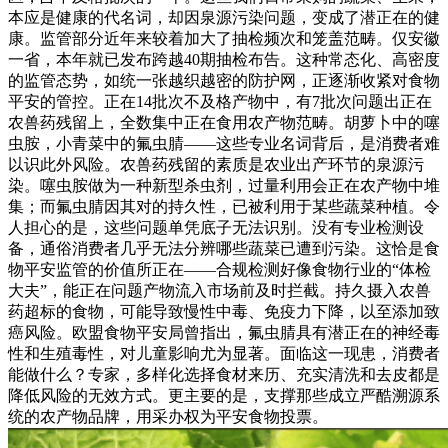
本应是健康的代名词，却因泉源污染问题，变成了潜正在的健
康。监管部分近年来较着加大了抽检频次和笼盖范畴。仅安徽
一省，本年就已发布跨越40期抽检布告。这种常态化、高密度
的监管态势，如统一张越织越密的防护网，正逐渐收紧对食物
平安的管控。正在14批次不及格产物中，有7批次问题出正在
农兽药残留上，全数集中正在食用农产物范畴。胡萝卜中的噻
虫胺，小青菜中的氟虫腈——这些专业名词背后，是消费者难
以识此外风险。农兽药残留的素质是农业出产环节的泉源污
染。噻虫胺做为一种新型杀虫剂，过量利用会正在农产物中堆
集；而氟虫腈因其对的持久性，已被利用于某些蔬菜种植。令
人担心的是，这些问题单凭底子无法识别。没有专业检测设
备，通俗消费者几乎无法分辨哪些蔬菜已遭到污染。这恰是食
物平安监管的价值所正在——合规检测好像食物行业的“体检
大夫”，能正在问题产物流入市场前及时拦截。持久摄入农兽
药超标的食物，可能导致慢性中毒、免疫力下降，以至添加致
癌风险。欧盟食物平安局曾指出，氟虫腈具有潜正在的神经毒
性和生殖毒性，对儿童影响尤为显著。面临这一现患，消费者
能做什么？专家，多样化选择食材来历、充实清洗和去皮都是
降低风险的无效方式。更主要的是，支撑那些成立严酷溯源系
统的农产物品牌，用采办权为平安食物投票。