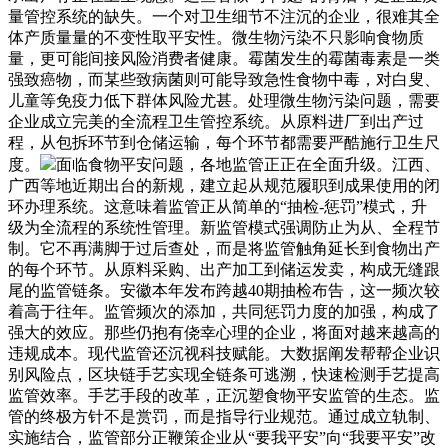
量管控系统的缺失。一个对卫生细节不注沉的企业，很难其全
体产质量量的不变性取平安性。微生物污染不只影响食物质
量，更可能间接风险消费者健康。霉菌发生的霉菌毒素是一类
强致癌物，而某些致病菌则可能导致急性食物中毒，对白叟、
儿童等免疫力低下群体风险尤甚。处理微生物污染问题，需要
企业成立完美的全流程卫生管控系统。从原料进厂到出产过
程，从包拆环节到仓储运输，每个环节都需要严酷施行卫生尺
度。
面临食物平安问题，各地监管正正在全面升级。江西、
广西等地近期出台的新规，建立起从规范履职到成果使用的闭
环办理系统。这意味着监管正从简单的“抽检-惩罚”模式，升
级为全流程的系统性管理。新监管模式强调防止为从、全程节
制。它不再满脚于过后查处，而是将监管触角延长到食物出产
的每个环节。从原料采购、出产加工到储运发卖，构成无缝跟
尾的监管链条。安徽本年发布跨越40期抽检布告，这一频次较
着高于往年。监管频次的添加，共同惩罚力度的加强，构成了
强大的效应。那些仍抱有侥幸心理的企业，将面对越来越高的
违规成本。现代监管还沉视科技赋能。大数据阐发帮帮企业识
别风险点，区块链手艺实现全链条可逃溯，快速检测手艺提高
监管效率。手艺手段的改革，正沉塑食物平安监管的生态。监
管的终极方针不是赏罚，而是指导行业规范。通过成立轨制、
实施结合，监管部分正鞭策企业从“要我平安”向“我要平安”改