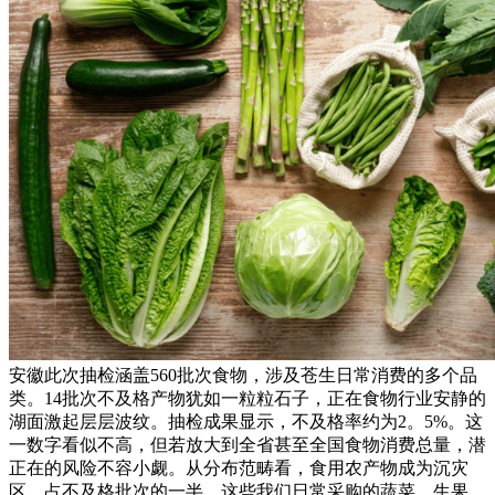
安徽此次抽检涵盖560批次食物，涉及苍生日常消费的多个品
类。14批次不及格产物犹如一粒粒石子，正在食物行业安静的
湖面激起层层波纹。抽检成果显示，不及格率约为2。5%。这
一数字看似不高，但若放大到全省甚至全国食物消费总量，潜
正在的风险不容小觑。从分布范畴看，食用农产物成为沉灾
区，占不及格批次的一半。这些我们日常采购的蔬菜、生果，