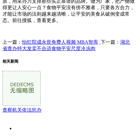
票，用采办力支撑那些实正靠谱的品牌。做为厂家，把产物做
得更让人安心一点？食物平安没有傍不雅者，只要各方合力，
才能让市场的法则越来越清晰，让平安的美食从破例变成常
态。前往搜狐，查看更多。
上一篇：
怡红院成永世免费人视频 MBA智库
下一篇：
湖北
省查办特大发卖不合适食物平安尺度冷冻肉
相关新闻
查察机关依法惩办
关于我们