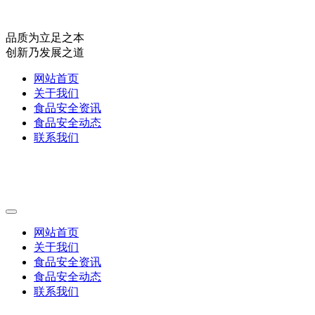
品质为立足之本
创新乃发展之道
网站首页
关于我们
食品安全资讯
食品安全动态
联系我们
网站首页
关于我们
食品安全资讯
食品安全动态
联系我们