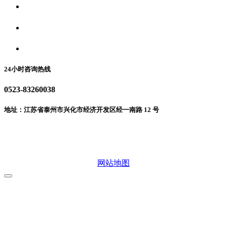
食品安全资讯
食品安全动态
联系我们
24小时咨询热线
0523-83260038
地址：江苏省泰州市兴化市经济开发区经一南路 12 号
微信二维码
网站地图