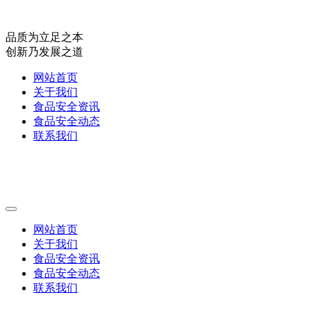
品质为立足之本
创新乃发展之道
网站首页
关于我们
食品安全资讯
食品安全动态
联系我们
网站首页
关于我们
食品安全资讯
食品安全动态
联系我们