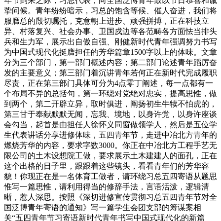
年节到来之际，习总代表，向全国泛博青年致以节日恭喜和诚
挚问候。青年纷纷暗示，习总的饱含等候、催人奋进，我们将
服膺总的殷切嘱托，克意朝上进步、顽强拼搏，正在科技立
异、村落复兴、社会办事、卫国戍边等各范畴各方面怯当排头
兵和生力军，展示出自傲自强、刚健新时代青年强调努力书写
为中国式现代化挺膺担任的芳华篇章1500字以上的体味。文章
分为三个部门，第一部门概述内容；第二部门论述青年蹈厉奋
发的主要意义；第三部门着沉讲青年若何正在新时代完成履职
尽责，正在第三部门具体可分为4点零丁阐述，每一点都有一
个布局不异的总括句，第一环绕对党绝对忠实，提高思惟，做
到两个，第二开辟立异，取时俱进，阐扬初生牛犊不怕虎的，
第三甘于奉献默默无闻，忘我、境地，以身许党，以身许座谈
会勾当，起首是由担任人徐怀义同窗做领学人，然后是五位学
生代表讲话分享进修体味，五四青年节，走进中冶北方青年的
燃烧芳华的内容，要求字数3000。你正在中冶北方工程手艺无
限公司的土木设想院工做，要求展示土木建建人的面孔，正在
这个出格的日子里，跟跟着这些镜头，看看青年们的芳华容
貌！你现正在是一名体育工做者，请环绕习总五四寄语从题思
惟写一篇思惟，请利用得当的修辞手法，言语活泼，逻辑清
晰，惹人深思。按照《深切进修宣传贯彻习总五四青年节对全
国泛博青年寄语的通知》写一篇学生会团支部的筹谋案相
关“五四青年节习寄语新时代青年书写中国式现代化的新篇