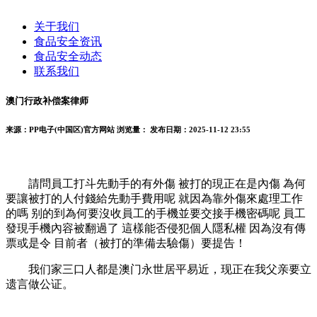
关于我们
食品安全资讯
食品安全动态
联系我们
澳门行政补偿案律师
来源：PP电子(中国区)官方网站
浏览量：
发布日期：2025-11-12 23:55
請問員工打斗先動手的有外傷 被打的現正在是內傷 為何
要讓被打的人付錢給先動手費用呢 就因為靠外傷來處理工作
的嗎 别的到為何要沒收員工的手機並要交接手機密碼呢 員工
發現手機內容被翻過了 這樣能否侵犯個人隱私權 因為沒有傳
票或是令 目前者（被打的準備去驗傷）要提告！
我们家三口人都是澳门永世居平易近，现正在我父亲要立
遗言做公证。