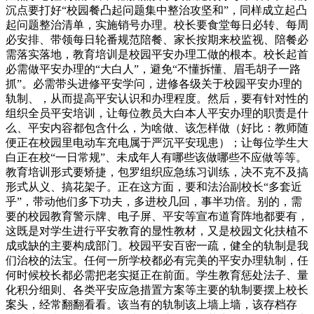
沉点要打好“校园餐凸起问题集中整治攻坚和”，同样成立起凸
起问题整治清单，实施销号办理。校长要食堂每日必转、每周
必安排、带领每日轮番规范陪餐、家长按期来校监视、陪餐必
需落实落地，教育培训是校园平安办理工做的根本。校长起首
必需做平安办理的“大白人”，避免“不懂拆懂、眉毛胡子一路
抓”。必需带头进修平安学问，进修各级关于校园平安办理的
轨制、，从而提高平安认识和办理程度。然后，要有针对性的
组织全员平安培训，让每位教员大白本人平安办理的职责是什
么、平安内容都包含什么，为啥做、该怎样做（好比：教师随
便正在校园里电动车充电属于严沉平安现患）；让每位学生大
白正在校“一日常规”、未成年人有哪些该做哪些不应做等等。
教育培训形式要矫捷，包罗组织应急练习训练，决不克不及搞
形式从义、搞花架子。正在这方面，要和法治副校长“多套近
乎”，带动他们多下功夫，多进校几回，事半功倍。别的，需
要的校园教育警示牌、电子屏、平安等宣布道育阵地都要有，
这既是对学生进行平安教育的显性教材，又是校园文化扶植不
成或缺的主要构成部门。校园平安百密一疏，健全的轨制是我
们治校的法宝。任何一所学校都必有完美的平安办理轨制，任
何时候校长都必需把老实挺正在前面。学生教育惩处法子、量
化积分细则、各类平安应急措置方案等主要的轨制要摆上校长
案头，经常翻翻看看。该当有的轨制该上墙上墙，该存档存