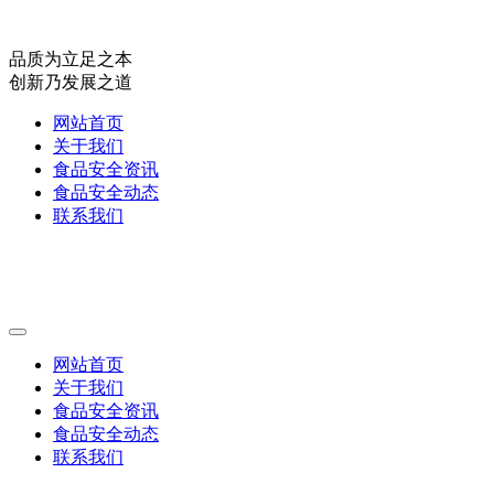
品质为立足之本
创新乃发展之道
网站首页
关于我们
食品安全资讯
食品安全动态
联系我们
网站首页
关于我们
食品安全资讯
食品安全动态
联系我们