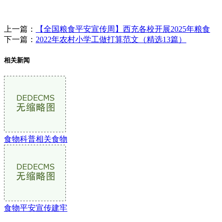
上一篇：
【全国粮食平安宣传周】西充各校开展2025年粮食
下一篇：
2022年农村小学工做打算范文（精选13篇）
相关新闻
食物科普相关食物
食物平安宣传建牢