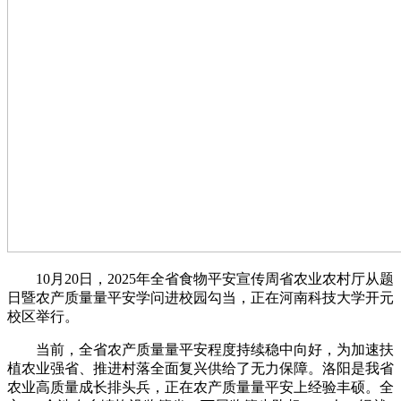
10月20日，2025年全省食物平安宣传周省农业农村厅从题
日暨农产质量量平安学问进校园勾当，正在河南科技大学开元
校区举行。
当前，全省农产质量量平安程度持续稳中向好，为加速扶
植农业强省、推进村落全面复兴供给了无力保障。洛阳是我省
农业高质量成长排头兵，正在农产质量量平安上经验丰硕。全