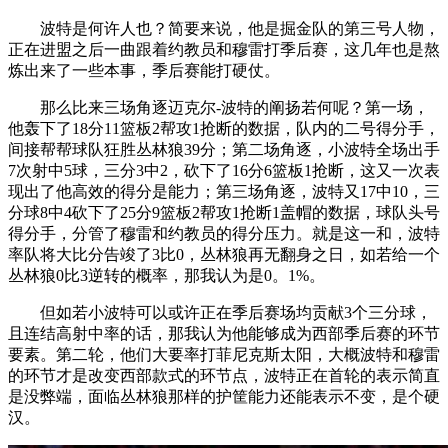
波特是何许人也？简要来说，他是掘金队的第三号人物，
正在进盟之后一曲跟着约教员和穆雷打季后赛，这几年也是熬
炼出来了一些本事，季后赛能打硬仗。
那么比来三场角逐迈克尔-波特的阐扬若何呢？第一场，
他轰下了18分11篮板2帮攻1抢断的数据，队内的二号得分手，
间接帮帮球队狂胜丛林狼39分；第二场角逐，小波特全场出手
7次射中5球，三分3中2，砍下了16分6篮板1抢断，这又一次表
现出了他高效的得分是能力；第三场角逐，波特又17中10，三
分球8中4砍下了25分9篮板2帮攻1抢断1盖帽的数据，球队头号
得分手，分管了穆雷和约教员的得分压力。就是这一和，波特
率队将大比分告竣了3比0，丛林狼再无翻身之日，如若给一个
丛林狼0比3逆转的概率，那我认为是0。1%。
但如若小波特可以或许正在季后赛场均贡献3个三分球，
且连结高射中率的话，那我认为他能够成为西部季后赛的环节
要素。第二轮，他们大要率打菲尼克斯太阳，大概波特和穆雷
的环节才是改变西部款式的环节点，波特正在首轮的表示简直
是没弊端，面临丛林狼那样的护筐能力还能表示不变，是个硬
汉。