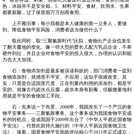
热，冰箱并不是安全箱。5、材料平安。食材、饮用水、生果
都要新颖，过了保质期万万别再食用。
上不雅旧事：每小我都是本人健康的第一义务人，要做
到、降低食物平安风险，消费者该当做些什么？
取此同时，取“三聚氰胺时代”比拟，食物出产企业也发生
了翻天覆地的变化。像一些大型的婴长儿配方乳品企业，不单
硬件到位，并且企业对食物平安的投入很大，办理的认识和能
力也大大加强。
石：食物添加剂是最多被误读和妖的，部门消费者一提到
食物添加剂，就感觉不平安、不应用，这似乎很难改变。其
实，只需是合适国度尺度、正在剂量内利用的添加剂，都是平
安的。就像古代卤水点豆腐，卤水本身有剧毒，但极微量地利
用就是平安的食物加工手段。
石：先来说一下布景。2008年，我国发生了一个严沉的食
物平安事务——三聚氰胺事务。这个事务成为我国食物平安成
长的转机点，促成我国于2009年出台了《中华人平易近国食物
平安法》，代替此前持久施行的《中华人平易近国食物卫生
法》。接着，国度食物平安风险评估核心于2011年正式成立，