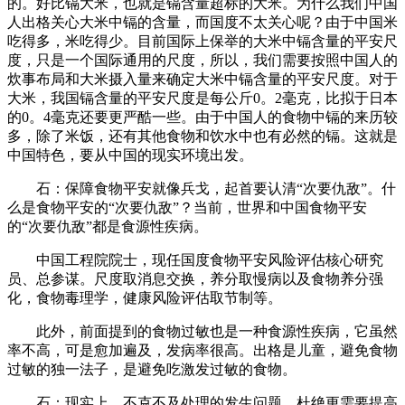
的。好比镉大米，也就是镉含量超标的大米。为什么我们中国
人出格关心大米中镉的含量，而国度不太关心呢？由于中国米
吃得多，米吃得少。目前国际上保举的大米中镉含量的平安尺
度，只是一个国际通用的尺度，所以，我们需要按照中国人的
炊事布局和大米摄入量来确定大米中镉含量的平安尺度。对于
大米，我国镉含量的平安尺度是每公斤0。2毫克，比拟于日本
的0。4毫克还要更严酷一些。由于中国人的食物中镉的来历较
多，除了米饭，还有其他食物和饮水中也有必然的镉。这就是
中国特色，要从中国的现实环境出发。
石：保障食物平安就像兵戈，起首要认清“次要仇敌”。什
么是食物平安的“次要仇敌”？当前，世界和中国食物平安
的“次要仇敌”都是食源性疾病。
中国工程院院士，现任国度食物平安风险评估核心研究
员、总参谋。尺度取消息交换，养分取慢病以及食物养分强
化，食物毒理学，健康风险评估取节制等。
此外，前面提到的食物过敏也是一种食源性疾病，它虽然
率不高，可是愈加遍及，发病率很高。出格是儿童，避免食物
过敏的独一法子，是避免吃激发过敏的食物。
石：现实上，不克不及处理的发生问题，杜绝更需要提高