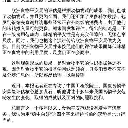
欧洲食物平安局的评估是根据动物尝试的成果，我们也做
了动物尝试，并且更为全面。我们还汇集了良多科学数据，包
罗到饭馆去查询拜访那些经常正在外吃饭的消费者，由于他们
的味精摄入量可能更多。颠末阐发和评估，得出的结论是：正
在一般食用范畴内，味精的平安性是有充实保障的，无须点窜
尺度。同时，我们也把这个演讲传给欧洲食物平安局做为交
换。目前欧洲食物平安局并未按照他们的评估成果而降低味精
正在食物中的利用尺度，尺度仍正在会商中。
这种现象形成的后果，是对食物平安的认识提拔远远不
敷。因为对食物平安的根基学问缺乏领会，良多消费者不克不
及分辨消息的，所以容易信谣，以至传谣。
近日，本报记者正在专访了中国工程院院士、国度食物平
安风险评估核心总参谋石，听他讲述十多年来我国食物平安范
畴发生的变化、取得的成就以及面对的问题取挑和。
总而言之，十多年以来，食物平安范畴没有发生严沉事
务，我认为用“稳中向好”这四个字来描述当前的形势是比力得
当的。