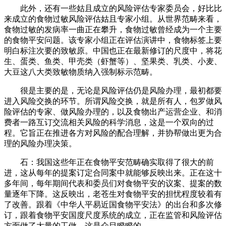
此外，还有一些姑且成立的风险评估专家委员会，好比比
来成立的食物过敏风险评估姑且专家小组。从世界范畴来看，
食物过敏的发病率一曲正在攀升，食物过敏曾经成为一个主要
的食物平安问题。该专家小组正在评估演讲中，食物标签上要
明白标注次要的致敏原。中国也正在最新修订的尺度中，将花
生、蛋类、鱼类、甲壳类（虾蟹等）、坚果类、乳类、小麦、
大豆这八大类致敏物质纳入强制标示范畴。
很是主要的是，无论是风险评估仍是风险办理，最初都要
进入风险交换的环节。所谓风险交换，就是所有人，包罗做风
险评估的专家、做风险办理的，以及食物出产运营企业、和消
费者一路互订交流相关风险的科学消息，这是一个双向的过
程。它旨正在推进各方对风险的配合理解，并协帮做出更为合
理的风险办理决策。
石：我国这些年正在食物平安范畴确实取得了很大的前
进，这从每年的提案订定合同案中就能够反映出来。正在这十
多年间，每年期间代表和委员们对食物平安的议案、提案的数
量逐年下降。这反映出，老苍生对食物平安的担忧程度较着有
了改善。跟着《中华人平易近国食物平安法》的出台和多次修
订，跟着食物平安国度尺度系统的成立，正在监管和风险评估
方面做了大量的工做，这是众目睽睽的。