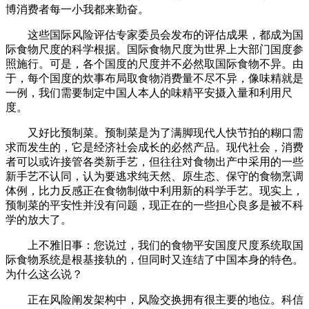
博消费者每一小我都来勤奋。
这些国际风险评估专家委员会发布的评估成果，都成为国
际食物尺度的科学根据。国际食物尺度为世界上大部门国度参
照施行。可是，各个国度的尺度并不必然取国际食物不异。由
于，每个国度的炊事布局取食物消费量不尽不异，像味精就是
一例，我们需要制定中国人本人的味精平安摄入量和利用尺
度。
又好比预制菜。预制菜是为了满脚现代人快节拍的糊口需
求而发生的，它是经济社会成长的必然产品。现代社会，消费
者可以或许接管各类新手艺，但往往对食物出产中采用的一些
新手艺不认同，认为要逃求纯天然、原生态、保守的食物烹调
体例，比力反感正在食物制做中利用新的科学手艺。现实上，
预制菜的平安性并没有问题，现正在的一些担心良多是被不科
学的放大了。
上不雅旧事：您说过，我们的食物平安国度尺度系统取国
际食物系统是根基接轨的，但同时又连结了中国本身的特色。
为什么这么说？
正在风险阐发架构中，风险交换拥有很主要的地位。科信