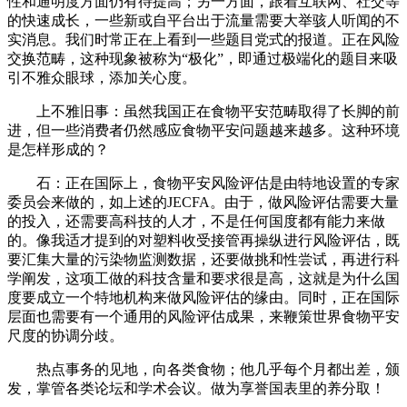
性和通明度方面仍有待提高；另一方面，跟着互联网、社交等
的快速成长，一些新或自平台出于流量需要大举骇人听闻的不
实消息。我们时常正在上看到一些题目党式的报道。正在风险
交换范畴，这种现象被称为“极化”，即通过极端化的题目来吸
引不雅众眼球，添加关心度。
上不雅旧事：虽然我国正在食物平安范畴取得了长脚的前
进，但一些消费者仍然感应食物平安问题越来越多。这种环境
是怎样形成的？
石：正在国际上，食物平安风险评估是由特地设置的专家
委员会来做的，如上述的JECFA。由于，做风险评估需要大量
的投入，还需要高科技的人才，不是任何国度都有能力来做
的。像我适才提到的对塑料收受接管再操纵进行风险评估，既
要汇集大量的污染物监测数据，还要做挑和性尝试，再进行科
学阐发，这项工做的科技含量和要求很是高，这就是为什么国
度要成立一个特地机构来做风险评估的缘由。同时，正在国际
层面也需要有一个通用的风险评估成果，来鞭策世界食物平安
尺度的协调分歧。
热点事务的见地，向各类食物；他几乎每个月都出差，颁
发，掌管各类论坛和学术会议。做为享誉国表里的养分取！