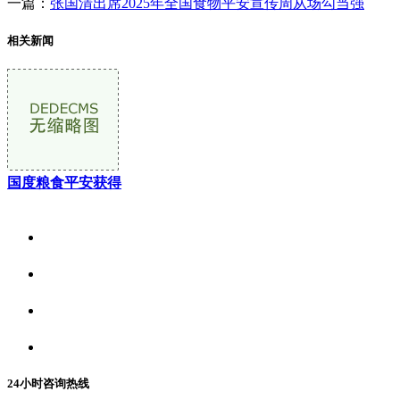
一篇：
张国清出席2025年全国食物平安宣传周从场勾当强
相关新闻
国度粮食平安获得
关于我们
食品安全资讯
食品安全动态
联系我们
24小时咨询热线