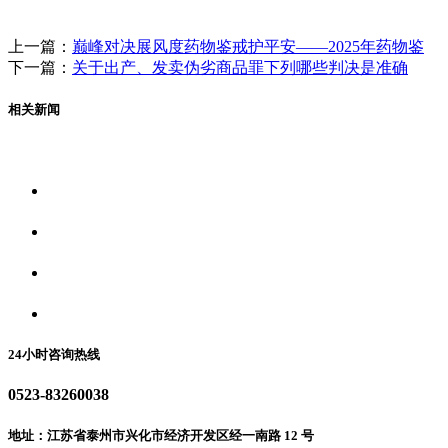
上一篇：
巅峰对决展风度药物鉴戒护平安——2025年药物鉴
下一篇：
关于出产、发卖伪劣商品罪下列哪些判决是准确
相关新闻
关于我们
食品安全资讯
食品安全动态
联系我们
24小时咨询热线
0523-83260038
地址：江苏省泰州市兴化市经济开发区经一南路 12 号