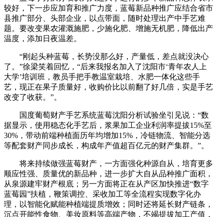
较好，下一步应加育和推广力度，蓝莓新品种推广应结合省市
县推广部分、头部企业，以点带面，随时处理出产中手艺难
题。要改变果农灌溉施肥，少施化肥、增施无机肥，降低出产
温度，添加日夜温差。
“刚起头种蓝莓，长势没那么好，产量低，差点就没决心
了。”徐梁笑着回忆，“后来我报名加入了沈阳市‘青年农人上
大学’培训班，教员手把手教温室栽培、水肥一体化这些手
艺，现正在果子质量好，收购价比以前翻了好几倍，实是手艺
改变了收获。”。
国度葡萄财产手艺系统蓝莓沈阳分析试验坐引见说：“数
据显示，使用稳态化手艺后，浆果加工企业利润率提拔15%至
30%，带动前端种植面历年均增加15%，冷链物流、智能分选
等配套财产同步成长，构成年产值超百亿元的财产集群。”。
将来持续做强蓝莓财产，一方面强化种源自从，培育更多
顺应性强、质量优的新品种，进一步扩大自从品种推广面积，
从泉源建牢财产根底；另一方面将正在从产区加快推进“数字
蓝莓园”扶植，鞭策调控、采收加工等全流程实现数字化办
理，以智能化赋能种植端提质增效；同时还将延长财产链条，
沉点开能性食物、美妆原料等高端产物，不竭提拔加工产值，