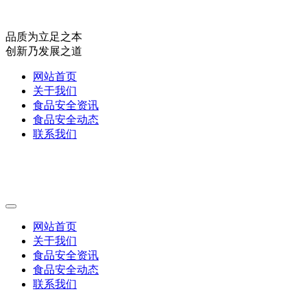
品质为立足之本
创新乃发展之道
网站首页
关于我们
食品安全资讯
食品安全动态
联系我们
网站首页
关于我们
食品安全资讯
食品安全动态
联系我们