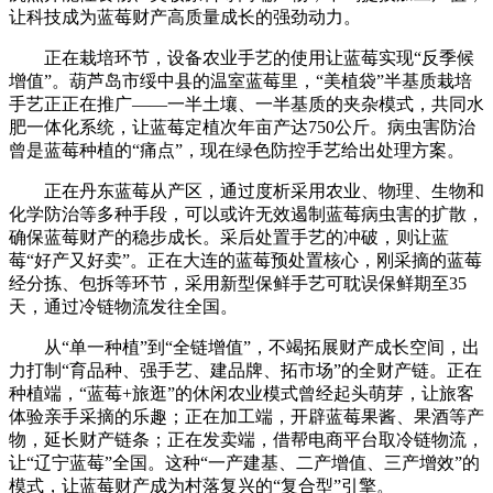
让科技成为蓝莓财产高质量成长的强劲动力。
正在栽培环节，设备农业手艺的使用让蓝莓实现“反季候
增值”。葫芦岛市绥中县的温室蓝莓里，“美植袋”半基质栽培
手艺正正在推广——一半土壤、一半基质的夹杂模式，共同水
肥一体化系统，让蓝莓定植次年亩产达750公斤。病虫害防治
曾是蓝莓种植的“痛点”，现在绿色防控手艺给出处理方案。
正在丹东蓝莓从产区，通过度析采用农业、物理、生物和
化学防治等多种手段，可以或许无效遏制蓝莓病虫害的扩散，
确保蓝莓财产的稳步成长。采后处置手艺的冲破，则让蓝
莓“好产又好卖”。正在大连的蓝莓预处置核心，刚采摘的蓝莓
经分拣、包拆等环节，采用新型保鲜手艺可耽误保鲜期至35
天，通过冷链物流发往全国。
从“单一种植”到“全链增值”，不竭拓展财产成长空间，出
力打制“育品种、强手艺、建品牌、拓市场”的全财产链。正在
种植端，“蓝莓+旅逛”的休闲农业模式曾经起头萌芽，让旅客
体验亲手采摘的乐趣；正在加工端，开辟蓝莓果酱、果酒等产
物，延长财产链条；正在发卖端，借帮电商平台取冷链物流，
让“辽宁蓝莓”全国。这种“一产建基、二产增值、三产增效”的
模式，让蓝莓财产成为村落复兴的“复合型”引擎。