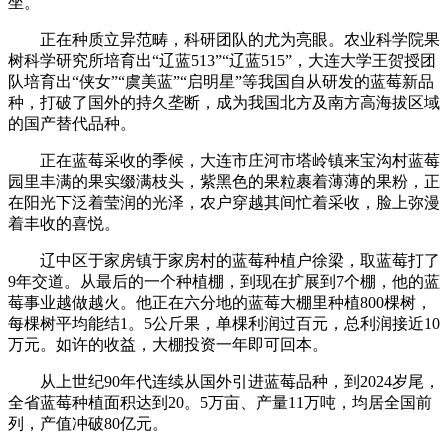
坐。
正在种质立异范畴，科研团队的尤为亮眼。农业科学院果
树科学研究所培育出“辽蓝513”“辽蓝515”，大连大学王贺授团
队培育出“侠女”“虞美蓝”“启明星”等我国自从研发的蓝莓新品
种，打破了国外的持久垄断，成为我国北方及南方高海拔区域
的国产替代品种。
正在蓝莓采收的季候，大连市庄河市塔岭镇来宝沟村蓝莓
园里丰满的果实缀满枝头，紫黑色的果粒裹着薄薄的果粉，正
在阳光下泛着莹润的光泽，农户穿越其间忙着采收，脸上弥漫
着丰收的喜悦。
辽中区于家房镇于家房村的蓝莓种植户徐梁，取蓝莓打了
9年交道。从最后的一个种植棚，到现在扩展到7个棚，他的蓝
莓事业越做越火。他正在六分地的蓝莓大棚里种植800棵树，
每棵树平均能结1。5公斤果，单棵利润过百元，总利润接近10
万元。如许的收益，大棚投资一年即可回本。
从上世纪90年代连续从国外引进蓝莓品种，到2024岁尾，
全省蓝莓种植面积达到20。5万亩、产量11万吨，均居全国前
列，产值冲破80亿元。