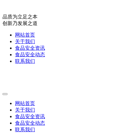
品质为立足之本
创新乃发展之道
网站首页
关于我们
食品安全资讯
食品安全动态
联系我们
网站首页
关于我们
食品安全资讯
食品安全动态
联系我们