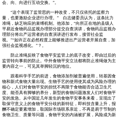
会、向、向进行互动交换。”。
“这个表现了监管思的一种改变，不只仅依托的监察力
量，也要激励企业进行办理。” 白志健委员认为，这条比力
准绳，缺乏响应的束缚机制。他添加，“向所正在地的县级人
平易近食物药品监视办理部分提交自查演讲，食物药品监视办
理部分将出产运营者的自查演讲进行发布，接管社会监
视。”“如许正在必然程度上能够推进出产运营者开展自查，加
强社会监视感化。”？。
防止准绳反映了食物平安监管上的底子改变，即由过后的
监管转向事前的防止。中外食物平安立法都将防止准绳做为主
要内容之一，可见其举脚轻沉的地位。
跟着科学手艺的前进，食物添加剂被普遍使用，转基因食
物和新式食物大量出现。生物手艺的使用使其成为风险办理的
核心，人们对食物平安的担忧不再限于食物能否合适卫生尺
度、能否具有脚够的养分，新型的食物问题激发人们对食物平
安的发急。从中国近几年发生的食物平安事务来看，呈现出了
取保守意义上的食物平安分歧的新特征，即科技含量上升，报
酬不确定要素增加，取国际市场联系亲近，不再是易于节制的
食物卫生、质量等问题，食物平安的内涵被扩展，风险成为新