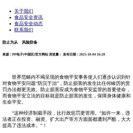
关于我们
食品安全资讯
食品安全动态
联系我们
防止为从 风险防备
来源：PP电子(中国区)官方网站
浏览量：
发布日期：2025-10-04 16:28
世界范畴内不竭呈现的食物平安事务使人们逐步认识到针
对食物平安问题“防沉于治”，防止损害的发生比任何峻厉的赏
罚办法都更无效。防止损害应成为食物平安监管的首要使命，
而食物平安立法的目标就是防止损害的发生，保障身体健康和
生命平安。
“这种经济制裁手段，比行政惩罚更管用。“如许一来，违
法者正在投资、融资、扩大出产等方方面面都遭到严酷，大大
提高了违法成本。”！