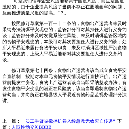
“可是我们倡导企业尺度能够高于国度尺度，而且是国度
激励的，由于企业提高尺度了当前不存正在圈地画牢的问题，
反而推进质量尺度的提高。”？。
按照修订草案第一百一十二条的，食物出产运营者未及时
采纳办法消弭平安现患的，监管部分可对其担任人进行义务约
谈；监管部分未及时发觉系统性风险、未及时消弭监管区域内
的食物平安现患的，本级可对其次要担任人进行义务约谈；处
所人平易近未履行食物平安职责，未及时消弭区域性严沉食物
平安现患的，上级人平易近能够对其次要担任人进行义务约
谈。
修订草案第七十四条，食物出产运营者该当成立食物平安
自查轨制，按期对本单元食物平安情况进行查抄评价。出产运
营前提发生变化，食物出产运营者该当当即采纳整改办法；有
发生食物平安变乱的潜正在风险的，该当当即遏制食物出产运
营勾当，并向所正在地县级人平易近食物药品监视办理部分演
讲。
上一篇：
一员工手臂被搅拌机卷入经急救无效灭亡传递“
下一
篇：
人取性动交Ⅹ BBBB