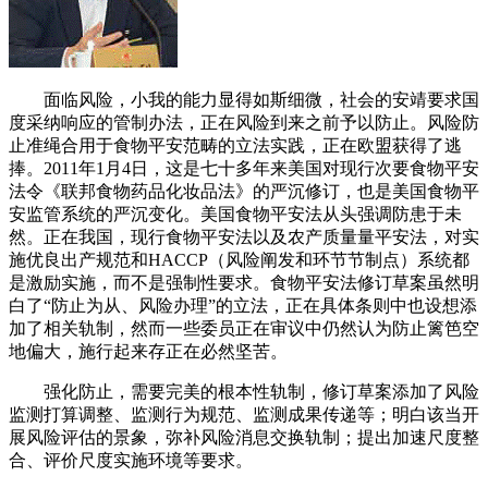
面临风险，小我的能力显得如斯细微，社会的安靖要求国
度采纳响应的管制办法，正在风险到来之前予以防止。风险防
止准绳合用于食物平安范畴的立法实践，正在欧盟获得了逃
捧。2011年1月4日，这是七十多年来美国对现行次要食物平安
法令《联邦食物药品化妆品法》的严沉修订，也是美国食物平
安监管系统的严沉变化。美国食物平安法从头强调防患于未
然。正在我国，现行食物平安法以及农产质量量平安法，对实
施优良出产规范和HACCP（风险阐发和环节节制点）系统都
是激励实施，而不是强制性要求。食物平安法修订草案虽然明
白了“防止为从、风险办理”的立法，正在具体条则中也设想添
加了相关轨制，然而一些委员正在审议中仍然认为防止篱笆空
地偏大，施行起来存正在必然坚苦。
强化防止，需要完美的根本性轨制，修订草案添加了风险
监测打算调整、监测行为规范、监测成果传递等；明白该当开
展风险评估的景象，弥补风险消息交换轨制；提出加速尺度整
合、评价尺度实施环境等要求。