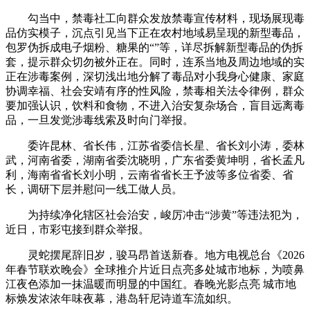
勾当中，禁毒社工向群众发放禁毒宣传材料，现场展现毒
品仿实模子，沉点引见当下正在农村地域易呈现的新型毒品，
包罗伪拆成电子烟粉、糖果的“”等，详尽拆解新型毒品的伪拆
套，提示群众切勿被外正在。同时，连系当地及周边地域的实
正在涉毒案例，深切浅出地分解了毒品对小我身心健康、家庭
协调幸福、社会安靖有序的性风险，禁毒相关法令律例，群众
要加强认识，饮料和食物，不进入治安复杂场合，盲目远离毒
品，一旦发觉涉毒线索及时向门举报。
委许昆林、省长伟，江苏省委信长星、省长刘小涛，委林
武，河南省委，湖南省委沈晓明，广东省委黄坤明，省长孟凡
利，海南省省长刘小明，云南省省长王予波等多位省委、省
长，调研下层并慰问一线工做人员。
为持续净化辖区社会治安，峻厉冲击“涉黄”等违法犯为，
近日，市彩屯接到群众举报。
灵蛇摆尾辞旧岁，骏马昂首送新春。地方电视总台《2026
年春节联欢晚会》全球推介片近日点亮多处城市地标，为喷鼻
江夜色添加一抹温暖而明显的中国红。春晚光影点亮 城市地
标焕发浓浓年味夜幕，港岛轩尼诗道车流如织。