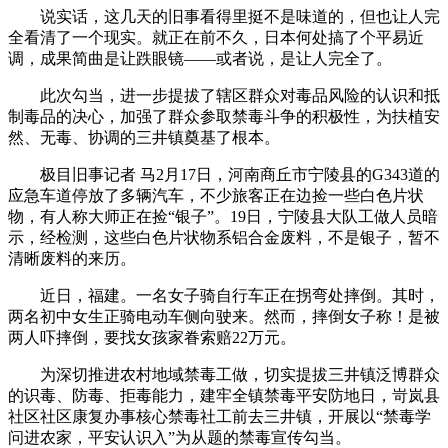
说实话，这几天的旧事看得里挺不是味道的，但也让人完
全看清了一个现实。就正在前不久，日本何处搞了个平易近
调，成果简曲是让跌眼镜——或者说，是让人完全了。
此次勾当，进一步提拔了辖区群众对毒品风险的认识和抵
制毒品的决心，加强了群众参取禁毒斗争的积极性，为扶植安
然、无毒、协调的三井镇奠基了根本。
极目旧事记者 马2月17日，河南商丘市宁陵县的G343道的
应急车道停放了多辆汽车，不少旅客正在边捡一些白色片状
物，有人称大师正在捡“银子”。19日，宁陵县大队工做人员暗
示，经检测，这些白色片状物系铝合金废料，不是银子，暂不
清晰废料的来历。
近日，福建。一名女子骑自行车正在拐弯处摔倒。其时，
两名初中女生正骑电动车侧向驶来。然而，摔倒女子称！是被
两人吓摔倒，要找女孩家眷索赔22万元。
为深切推进农村地域禁毒工做，切实提拔三井镇泛博群众
的识毒、防毒、拒毒能力，建牢全镇禁毒平安防地日，岢岚县
社区社区康复办事核心禁毒社工前去三井镇，开展以“禁毒学
问进农家，平安认识入”为从题的禁毒宣传勾当。