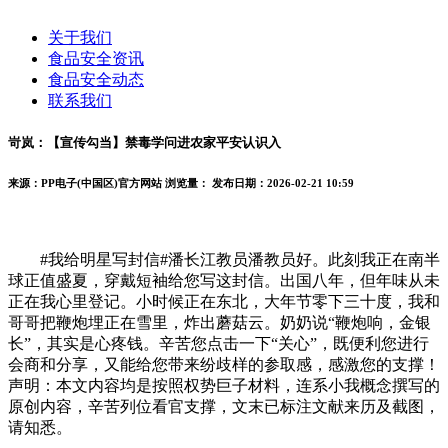
关于我们
食品安全资讯
食品安全动态
联系我们
岢岚：【宣传勾当】禁毒学问进农家平安认识入
来源：PP电子(中国区)官方网站
浏览量：
发布日期：2026-02-21 10:59
#我给明星写封信#潘长江教员潘教员好。此刻我正在南半
球正值盛夏，穿戴短袖给您写这封信。出国八年，但年味从未
正在我心里登记。小时候正在东北，大年节零下三十度，我和
哥哥把鞭炮埋正在雪里，炸出蘑菇云。奶奶说“鞭炮响，金银
长”，其实是心疼钱。辛苦您点击一下“关心”，既便利您进行
会商和分享，又能给您带来纷歧样的参取感，感激您的支撑！
声明：本文内容均是按照权势巨子材料，连系小我概念撰写的
原创内容，辛苦列位看官支撑，文末已标注文献来历及截图，
请知悉。