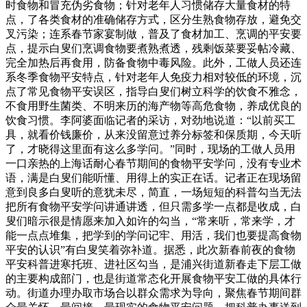
时食物和冒充伪劣食物；针对老年人习惯储存大量食材的特
点，了各类食材的准确储存方式，区分生熟食物存放，避免交
叉污染；连系春节家宴制做，普及了食材加工、烹调的平安要
点，提示白叟们烹调食物要煮熟煮透，残剩饭菜要妥帖冷藏、
完全加热后再食用，防备食物中毒风险。此外，工做人员还连
系冬季食物平安特点，针对老年人免疫力相对较低的环境，沉
点了常见食物平安误区，指导白叟们树立科学的饮食不雅念，
不食用野生菌类、不明来历的海产物等高危食物，养成优良的
饮食习惯。李阿婆面临记者的采访，对劲地说道：“以前买工
具，就看价钱廉价，从来没留意过养分标签和保质期，今天听
了，才晓得这里面有这么多学问。”同时，现场的工做人员用
一口亲热的上海话耐心春节期间的食物平安学问，没有专业术
语，满是白叟们能听懂、用得上的实正在话。记者正在现场留
意到良多白叟听的意犹未尽，简直，一场短短的科普勾当无法
把所有食物平安学问讲通讲透，但只需多学一点都是收成，白
叟们暗示很是情愿来加入如许的勾当，“常来听，常来学，才
能一点点堆集，把学到的学问记牢、用活，我们也要提高食物
平安的认识”有白叟笑着弥补道。据悉，此次新春前夜的食物
平安科普进寒托班、进社区勾当，是浦兴街道新春走下层工做
的主要构成部门，也是街道常态化开展食物平安工做的具体行
动。街道办理办取市场合以群众需求为导向，聚焦春节期间群