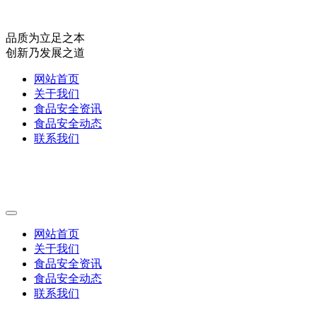
品质为立足之本
创新乃发展之道
网站首页
关于我们
食品安全资讯
食品安全动态
联系我们
网站首页
关于我们
食品安全资讯
食品安全动态
联系我们