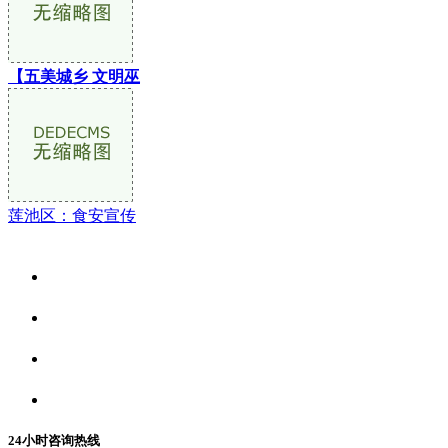
【五美城乡 文明巫
莲池区：食安宣传
关于我们
食品安全资讯
食品安全动态
联系我们
24小时咨询热线