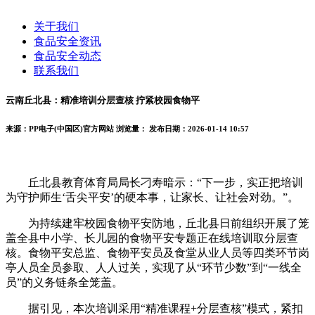
关于我们
食品安全资讯
食品安全动态
联系我们
云南丘北县：精准培训分层查核 拧紧校园食物平
来源：PP电子(中国区)官方网站
浏览量：
发布日期：2026-01-14 10:57
丘北县教育体育局局长刁寿暗示：“下一步，实正把培训
为守护师生‘舌尖平安’的硬本事，让家长、让社会对劲。”。
为持续建牢校园食物平安防地，丘北县日前组织开展了笼
盖全县中小学、长儿园的食物平安专题正在线培训取分层查
核。食物平安总监、食物平安员及食堂从业人员等四类环节岗
亭人员全员参取、人人过关，实现了从“环节少数”到“一线全
员”的义务链条全笼盖。
据引见，本次培训采用“精准课程+分层查核”模式，紧扣